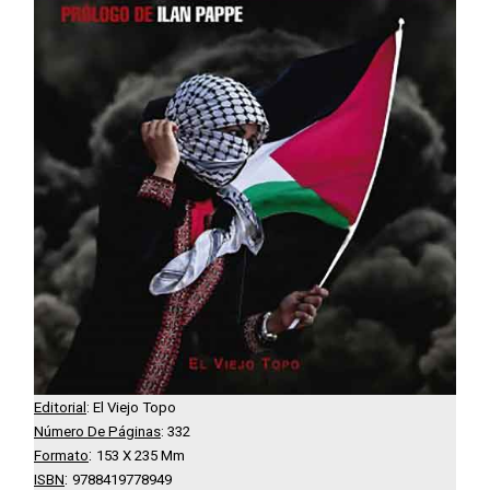
Editorial
: El Viejo Topo
Número De Páginas
:
332
:
Formato
153 X 235 Mm
:
ISBN
9788419778949