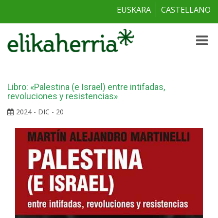
EUSKARA
CASTELLANO
Toggle
naviga
Libro: «Palestina (e Israel) entre intifadas,
revoluciones y resistencias»
2024 - DIC - 20