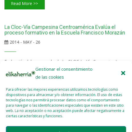
Read More >>
La Cloc-Vía Campesina Centroamérica Evalúa el
proceso formativo en la Escuela Francisco Morazán
2014 - MAY - 26
Evaluación del proceso desde La CLOC-La Vía Campesina La
Comisión Política Pedagógica (CPP) se reúne para evaluar el
Gestionar el consentimiento
programa de capacitación a líderes y lideresas que desde hace 5
de las cookies
años se viene desarrollando en la región. Generalmente se
Para ofrecer las mejores experiencias utilizamos tecnologías como
realizan dos reuniones al año, una para fortalecer el diseño
dispositivos para almacenar y/o obtener información. El uso de estas
curricular el otro para evaluar la formación: avances,
tecnologías nos permitirá procesar datos como el comportamiento
debilidades. Este proceso de formación ha sido un esfuerzo de
para navegar o las identificaciones especiales que existen en este sitio
web. La no aceptación o no aceptación puede afectar negativamente a
muchos años en...
ciertas características y funciones.
Read More >>