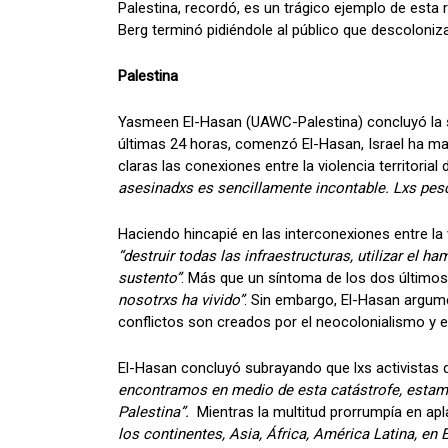
Palestina, recordó, es un trágico ejemplo de esta 
Berg terminó pidiéndole al público que descoloniz
Palestina
Yasmeen El-Hasan (UAWC-Palestina) concluyó la se
últimas 24 horas, comenzó El-Hasan, Israel ha mas
claras las conexiones entre la violencia territoria
asesinadxs es sencillamente incontable. Lxs pe
Haciendo hincapié en las interconexiones entre la v
“destruir todas las infraestructuras, utilizar el
sustento”
. Más que un síntoma de los dos último
nosotrxs ha vivido”
. Sin embargo, El-Hasan argum
conflictos son creados por el neocolonialismo y el
El-Hasan concluyó subrayando que lxs activistas 
encontramos en medio de esta catástrofe, estam
Palestina”.
Mientras la multitud prorrumpía en apl
los continentes, Asia, África, América Latina, en