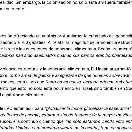
realidad. Sin embargo, la colonización no sólo está ahí fuera, tambi
ara su mente.
sión ofreciendo un análisis profundamente enraizado del genocidio
acrado a 700 gazatíes. Al relatar la magnitud de la violencia estruc
l de Israel y las cuestiones de soberanía alimentaria. Según argumentó
scadorxs han sido asesinadxs cuando sus barcos eran bombardead
iolencia estructural y la soberanía alimentaria, El-Hasan argumentó q
 hambre como arma de guerra y asegurarse de que quienes sobrevivan
s meses, está claro que
“esto no es nuevo, lleva ocurriendo más tie
entó que esto no sólo está ocurriendo en Israel, sino también en S
 capitalismo climático.
de LVC están aquí para
“globalizar la lucha, globalizar la esperanza”
os llenxs de energía; estamos siendo testigos de la mayor movili
ausos, ella continuó diciendo que
“no sólo estamos viendo esto entre
 Estados Unidos -el mismísimo vientre de la bestia-, todo en apoyo d