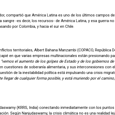
dor, compartió que América Latina es uno de los últimos campos de ba
la sangre -es decir, los recursos- de América Latina, y esa guerra n
asando por Colombia, y hacia el sur en Chile.
nflictos territoriales, Albert Bahana Manzambi (COPACO, República 
incapié en que varias empresas multinacionales están presionando par
,
“vemos el aumento de los golpes de Estado y de los gobiernos de
n cuestiones de soberanía alimentaria, y sus interconexiones con el 
cuestión de la inestabilidad política está impulsando una crisis migr
 llegar de cualquier forma posible, y está muriendo por el camino,
jundaswamy (KRRS, India) conectando inmediatamente con los puntos 
ción. Según Nanjudaswamy, la crisis climática no es una realidad lej