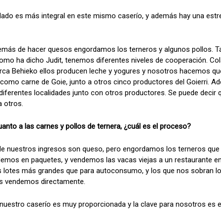
 un lado es más integral en este mismo caserío, y además hay una es
demás de hacer quesos engordamos los terneros y algunos pollos. T
Como ha dicho Judit, tenemos diferentes niveles de cooperación. C
arca Behieko ellos producen leche y yogures y nosotros hacemos q
omo carne de Goie, junto a otros cinco productores del Goierri. 
ferentes localidades junto con otros productores. Se puede decir
 otros.
anto a las carnes y pollos de ternera, ¿cuál es el proceso?
 de nuestros ingresos son queso, pero engordamos los terneros que
demos en paquetes, y vendemos las vacas viejas a un restaurante en
s lotes más grandes que para autoconsumo, y los que nos sobran l
os vendemos directamente.
nuestro caserío es muy proporcionada y la clave para nosotros es el 