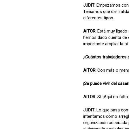
JUDIT
: Empezamos con u
Teníamos que dar salida
diferentes tipos.
AITOR
: Está muy ligad
hemos dado cuenta de q
importante ampliar la of
¿Cuántos trabajadores 
AITOR
: Con más o meno
¡Se puede vivir del caser
AITOR
: Sí. ¡Aquí no falt
JUDIT
: Lo que pasa con 
intentamos cómo arregla
organización adecuada pa