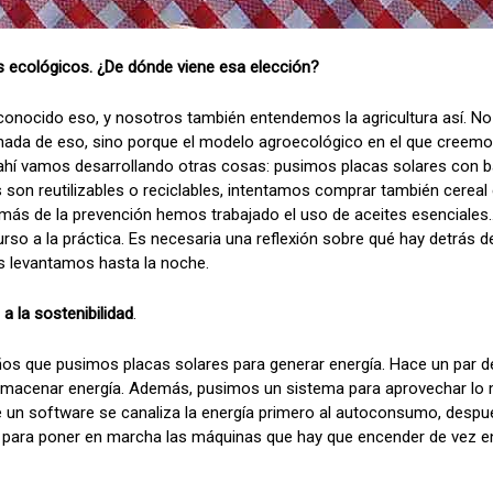
 ecológicos. ¿De dónde viene esa elección?
onocido eso, y nosotros también entendemos la agricultura así. No
nada de eso, sino porque el modelo agroecológico en el que creemo
e ahí vamos desarrollando otras cosas: pusimos placas solares con b
s son reutilizables o reciclables, intentamos comprar también cereal
ás de la prevención hemos trabajado el uso de aceites esenciales..
so a la práctica. Es necesaria una reflexión sobre qué hay detrás d
 levantamos hasta la noche.
a la sostenibilidad
.
os que pusimos placas solares para generar energía. Hace un par 
almacenar energía. Además, pusimos un sistema para aprovechar lo m
 un software se canaliza la energía primero al autoconsumo, despu
 para poner en marcha las máquinas que hay que encender de vez e