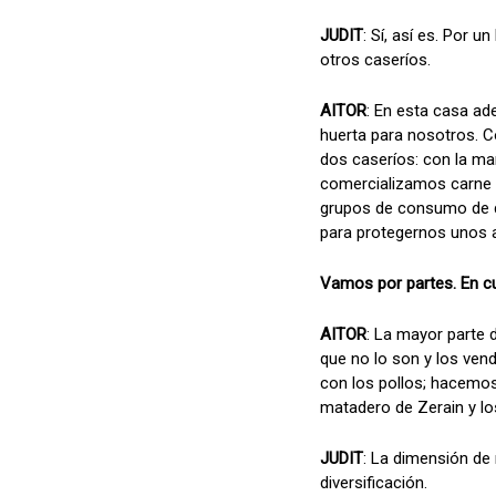
JUDIT
: Sí, así es. Por
otros caseríos.
AITOR
: En esta casa a
huerta para nosotros. 
dos caseríos: con la m
comercializamos carne c
grupos de consumo de di
para protegernos unos a
Vamos por partes. En cu
AITOR
: La mayor parte
que no lo son y los ven
con los pollos; hacemo
matadero de Zerain y l
JUDIT
: La dimensión de 
diversificación.