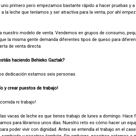
no primero pero empezamos bastante rápido a hacer pruebas y a c
 a la leche que teníamos y ser atractiva para la venta; por ahí emp
o a nuestro modelo de venta. Vendemos en grupos de consumo, peq
ue la misma gente demanda diferentes tipos de queso para difere
erta de venta directa.
estáis haciendo Behieko Gaztak?
s dedicación estamos seis personas.
ío y crear puestos de trabajo!
a comida ni trabajo!
las vacas de leche es que tienes trabajo de lunes a domingo. Hace f
rnos para librarnos unos días. Nuestro reto es cómo hacer un equi
ra poder vivir con dignidad. Antes se entendía el trabajo en el cas