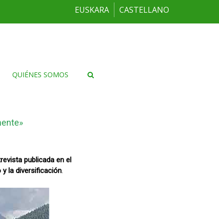
EUSKARA
CASTELLANO
QUIÉNES SOMOS
mente»
revista publicada en el
 y la diversificación
.