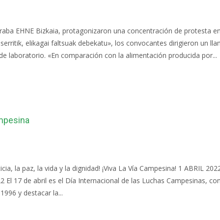
raba EHNE Bizkaia, protagonizaron una concentración de protesta en 
serritik, elikagai faltsuak debekatu», los convocantes dirigieron un 
de laboratorio. «En comparación con la alimentación producida por...
ampesina
usticia, la paz, la vida y la dignidad! ¡Viva La Vía Campesina! 1 ABR
2022 El 17 de abril es el Día Internacional de las Luchas Campesinas
996 y destacar la...