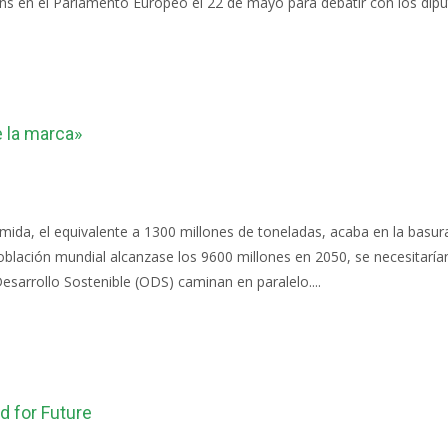
s en el Parlamento Europeo el 22 de mayo para debatir con los diput
e la marca»
omida, el equivalente a 1300 millones de toneladas, acaba en la bas
a población mundial alcanzase los 9600 millones en 2050, se necesitaría
esarrollo Sostenible (ODS) caminan en paralelo....
d for Future