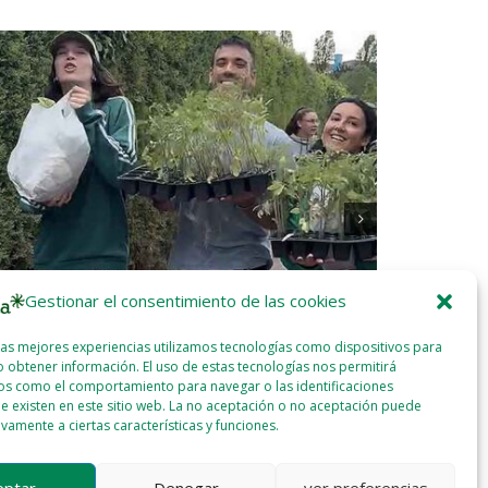
Gestionar el consentimiento de las cookies
las mejores experiencias utilizamos tecnologías como dispositivos para
or García y Eider Etxeberria: «Todos los que
Greenpeace 
 obtener información. El uso de estas tecnologías nos permitirá
nen a la huerta tienen ganas de volver»
nuevo macro
os como el comportamiento para navegar o las identificaciones
en Navarra
2025 - JUN - 17
WEBMASTER
e existen en este sitio web. La no aceptación o no aceptación puede
2025 - JUN
ivamente a ciertas características y funciones.
eptar
Denegar
ver preferencias