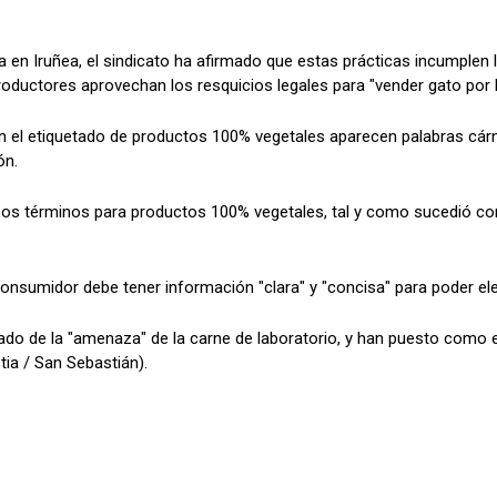
 en Iruñea, el sindicato ha afirmado que estas prácticas incumplen l
oductores aprovechan los resquicios legales para "vender gato por l
 el etiquetado de productos 100% vegetales aparecen palabras cárni
ón.
esos términos para productos 100% vegetales, tal y como sucedió con
consumidor debe tener información "clara" y "concisa" para poder ele
tado de la "amenaza" de la carne de laboratorio, y han puesto como e
ia / San Sebastián).