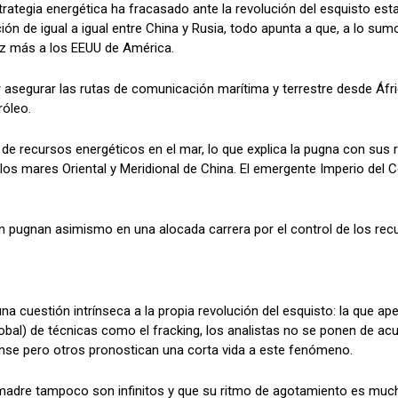
trategia energética ha fracasado ante la revolución del esquisto es
ón de igual a igual entre China y Rusia, todo apunta a que, a lo sumo
z más a los EEUU de América.
or asegurar las rutas de comunicación marítima y terrestre desde Áf
róleo.
 de recursos energéticos en el mar, lo que explica la pugna con sus r
en los mares Oriental y Meridional de China. El emergente Imperio del
pón pugnan asimismo en una alocada carrera por el control de los re
na cuestión intrínseca a la propia revolución del esquisto: la que ape
obal) de técnicas como el fracking, los analistas no se ponen de a
nse pero otros pronostican una corta vida a este fenómeno.
a madre tampoco son infinitos y que su ritmo de agotamiento es muc