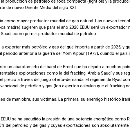
 la producción de petróleo de roca compacta (tight oil) y la produc
te de nuevo Oriente Medio del siglo XXI.
ia como mayor productor mundial de gas natural. Las nuevas tecnol
oca madre) sugieren que para el año 2020 EEUU será un exportador n
 Saudí como primer productor mundial de petróleo.
 exportar más petróleo y gas del que importa a partir de 2025, y que
U al período anterior a la guerra del Yom Kippur (1973), cuando el paí
sto un abaratamieto del barril de Brent que ha dejado a muchos país
entables explotaciones como la del fracking, Arabia Saudí y sus re
el precio a través del juego oferta-demanda. El régimen de Ryad co
ncional de petróleo y gas (los expertos calculan que el fracking no e
s de maniobra, sus víctimas. La primera, su enemigo histórico iraní y
U se ha sacudido la presión de una potencia energética como Rusia 
 del petróleo y del gas y cuyas exportaciones son absolutamente s