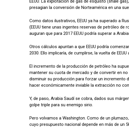
EEUU. La explotación de gas de esquisto (shale gas),
presagian la conversión de Norteamérica en una suer
Como datos ilustrativos, EEUU ya ha superado a Rus
(EEUU tiene unas ingentes reservas de petróleo de r
auguran que para 2017 EEUU podría superar a Arabia
Otros cálculos apuntan a que EEUU podría comenzar a
2030. Ello implicaría, de cumplirse, la vuelta de EEU
El incremento de la producción de petróleo ha supue
mantener su cuota de mercado y de convertir en no r
disminuir su producción para forzar un incremento d
hacer económicamente inviable la extracción no conve
Y, de paso, Arabia Saudí se cobra, dados sus márgene
golpe triple para su enemigo sirio.
Pero volvamos a Washington. Como de un plumazo, EEU
cuyo presupuesto nacional depende en más de un 50%