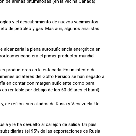
ción de arenas bituminosas (en la vecina Canadá)
ogías y el descubrimiento de nuevos yacimientos
eto de petróleo y gas. Más aún, algunos analistas
 alcanzaría la plena autosuficiencia energética en
s norteamericano era el primer productor mundial.
es productores en la estacada. En un intento de
gímenes adláteres del Golfo Pérsico se han negado a
nfía en contar con margen suficiente como para
s rentable por debajo de los 60 dólares el barril).
, de refilón, sus aliados de Rusia y Venezuela. Un
y le ha devuelto al callejón de salida. Un país
ubsidiarias (el 95% de las exportaciones de Rusia