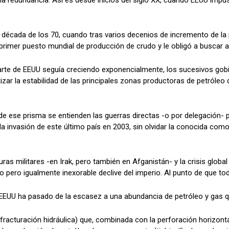
 una redundancia. Así es desde inicios del siglo XX, cuando EEUU imp
 la década de los 70, cuando tras varios decenios de incremento de 
l primer puesto mundial de producción de crudo y le obligó a buscar 
rte de EEUU seguía creciendo exponencialmente, los sucesivos gobi
ntizar la estabilidad de las principales zonas productoras de petróle
sde ese prisma se entienden las guerras directas -o por delegación-
 la invasión de este último país en 2003, sin olvidar la conocida com
as militares -en Irak, pero también en Afganistán- y la crisis global
o pero igualmente inexorable declive del imperio. Al punto de que tod
U ha pasado de la escasez a una abundancia de petróleo y gas que 
g (fracturación hidráulica) que, combinada con la perforación horizont