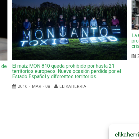
La 
pro
cri
El maíz MON 810 queda prohibido por hasta 21
a de
territorios europeos. Nueva ocasión perdida por el
Estado Español y diferentes territorios.
2016 - MAR - 08
ELIKAHERRIA