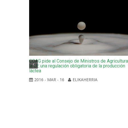
COAG pide al Consejo de Ministros de Agricultur
la UE una regulación obligatoria de la producción
láctea
2016 - MAR - 16
ELIKAHERRIA