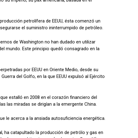
uso su imperio, su pax americana, basada en el
la producción petrolífera de EEUU, ésta comenzó un
asegurarse el suministro ininterrumpido de petróleo.
ernos de Washington no han dudado en utilizar
o del mundo. Este principio quedó consagrado en la
 perpetradas por EEUU en Oriente Medio, desde su
o Guerra del Golfo, en la que EEUU expulsó al Ejército
 que estalló en 2008 en el corazón financiero del
as las miradas se dirigían a la emergente China.
le acerca a la ansiada autosuficiencia energética.
al, ha catapultado la producción de petrólo y gas en