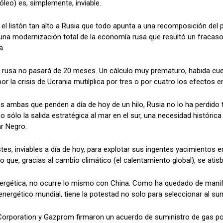
óleo) es, simplemente, inviable.
l listón tan alto a Rusia que todo apunta a una recomposición del po
na modernización total de la economía rusa que resultó un fracaso t
a.
a rusa no pasará de 20 meses. Un cálculo muy prematuro, habida cue
por la crisis de Ucrania mutilplica por tres o por cuatro los efecto
s ambas que penden a día de hoy de un hilo, Rusia no lo ha perdido 
 sólo la salida estratégica al mar en el sur, una necesidad histórica
ar Negro.
tes, inviables a día de hoy, para explotar sus ingentes yacimientos en
o que, gracias al cambio climático (el calentamiento global), se atisb
energética, no ocurre lo mismo con China. Como ha quedado de manifi
gético mundial, tiene la potestad no solo para seleccionar al sumini
orporation y Gazprom firmaron un acuerdo de suministro de gas po