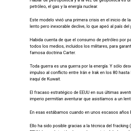
Hablar de petropolítica y a la vez de geopolítica es
petróleo, el gas y la energía nuclear.
Este modelo vivió una primera crisis en el inicio de
lento pero inexorable declive, lo que apeó al país de
Habida cuenta de que el consumo de petróleo por pa
todos los medios, incluidos los militares, para gara
famosa doctrina Carter.
Toda guerra es una guerra por la energía. Y sólo de
impulso al conflicto entre Irán e Irak en los 80 hasta
iraquí de Kuwait.
El fracaso estratégico de EEUU en sus últimas aventur
imperio permitían aventurar que asistíamos a un lent
En esas estábamos cuando en unos escasos años EEU
Ello ha sido posible gracias a la técnica del frackin