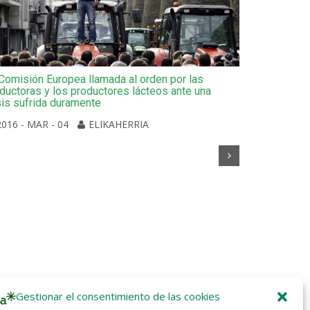
Comisión Europea llamada al orden por las
ductoras y los productores lácteos ante una
sis sufrida duramente
2016 - MAR - 04
ELIKAHERRIA
La plataform
movilización
2016 - MA
Gestionar el consentimiento de las cookies