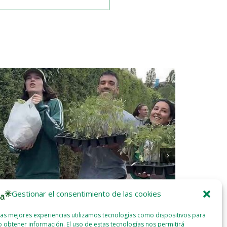
Gestionar el consentimiento de las cookies
las mejores experiencias utilizamos tecnologías como dispositivos para
or García y Eider Etxeberria: «Todos los que
Greenpeace 
 obtener información. El uso de estas tecnologías nos permitirá
nen a la huerta tienen ganas de volver»
nuevo macro