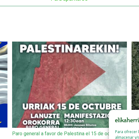
Para ofrecer 
Paro general a favor de Palestina el 15 de octubre
Ait
almacenar y/o
vie