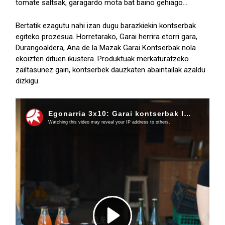
tomate saltsak, garagardo mota bat baino gehiago...
Bertatik ezagutu nahi izan dugu barazkiekin kontserbak
egiteko prozesua. Horretarako, Garai herrira etorri gara,
Durangoaldera, Ana de la Mazak Garai Kontserbak nola
ekoizten dituen ikustera. Produktuak merkaturatzeko
zailtasunez gain, kontserbek dauzkaten abaintailak azaldu
dizkigu.