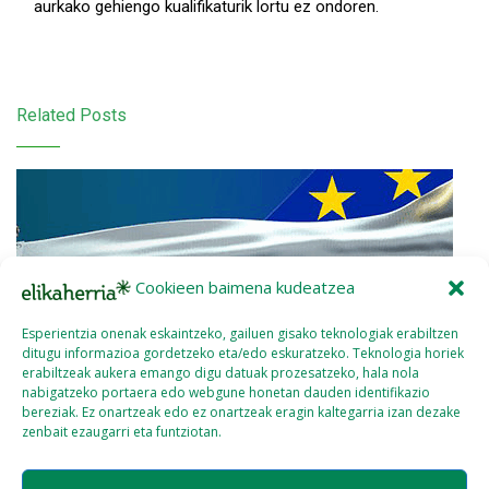
aurkako gehiengo kualifikaturik lortu ez ondoren.
Related Posts
Cookieen baimena kudeatzea
Esperientzia onenak eskaintzeko, gailuen gisako teknologiak erabiltzen
ditugu informazioa gordetzeko eta/edo eskuratzeko. Teknologia horiek
erabiltzeak aukera emango digu datuak prozesatzeko, hala nola
nabigatzeko portaera edo webgune honetan dauden identifikazio
bereziak. Ez onartzeak edo ez onartzeak eragin kaltegarria izan dezake
zenbait ezaugarri eta funtziotan.