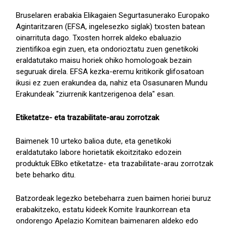
Bruselaren erabakia Elikagaien Segurtasunerako Europako
Agintaritzaren (EFSA, ingelesezko siglak) txosten batean
oinarrituta dago. Txosten horrek aldeko ebaluazio
zientifikoa egin zuen, eta ondorioztatu zuen genetikoki
eraldatutako maisu horiek ohiko homologoak bezain
seguruak direla. EFSA kezka-eremu kritikorik glifosatoan
ikusi ez zuen erakundea da, nahiz eta Osasunaren Mundu
Erakundeak "ziurrenik kantzerigenoa dela" esan.
Etiketatze- eta trazabilitate-arau zorrotzak
Baimenek 10 urteko balioa dute, eta genetikoki
eraldatutako labore horietatik ekoitzitako edozein
produktuk EBko etiketatze- eta trazabilitate-arau zorrotzak
bete beharko ditu.
Batzordeak legezko betebeharra zuen baimen horiei buruz
erabakitzeko, estatu kideek Komite Iraunkorrean eta
ondorengo Apelazio Komitean baimenaren aldeko edo