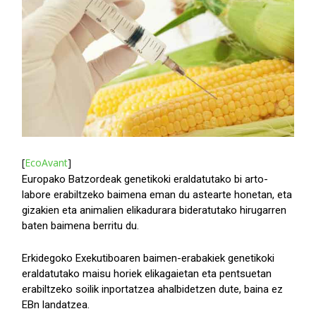
[
EcoAvant
]
Europako Batzordeak genetikoki eraldatutako bi arto-
labore erabiltzeko baimena eman du astearte honetan, eta
gizakien eta animalien elikadurara bideratutako hirugarren
baten baimena berritu du.
Erkidegoko Exekutiboaren baimen-erabakiek genetikoki
eraldatutako maisu horiek elikagaietan eta pentsuetan
erabiltzeko soilik inportatzea ahalbidetzen dute, baina ez
EBn landatzea.