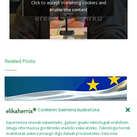
Click to accept marketing cookies and
enable this content
Related Posts
Cookieen baimena kudeatzea
Esperientzia onenak eskaintzeko, gailuen gisako teknologiak erabiltzen
ditugu informazioa gordetzeko eta/edo eskuratzeko. Teknologia horiek
erabiltzeak aukera emango digu datuak prozesatzeko, hala nola