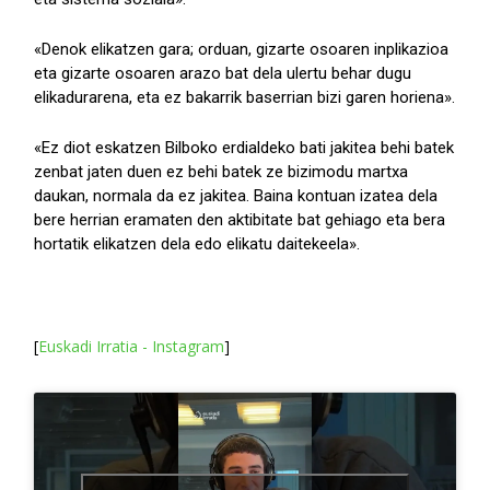
«Denok elikatzen gara; orduan, gizarte osoaren inplikazioa
eta gizarte osoaren arazo bat dela ulertu behar dugu
elikadurarena, eta ez bakarrik baserrian bizi garen horiena».
«Ez diot eskatzen Bilboko erdialdeko bati jakitea behi batek
zenbat jaten duen ez behi batek ze bizimodu martxa
daukan, normala da ez jakitea. Baina kontuan izatea dela
bere herrian eramaten den aktibitate bat gehiago eta bera
hortatik elikatzen dela edo elikatu daitekeela».
[
Euskadi Irratia - Instagram
]