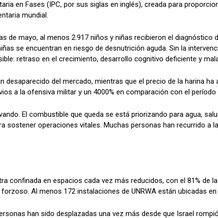
taria en Fases (IPC, por sus siglas en inglés), creada para proporci
entaria mundial.
 de mayo, al menos 2.917 niños y niñas recibieron el diagnóstico de
iñas se encuentran en riesgo de desnutrición aguda. Sin la interve
ible: retraso en el crecimiento, desarrollo cognitivo deficiente y mal
n desaparecido del mercado, mientras que el precio de la harina h
ios a la ofensiva militar y un 4000% en comparación con el período d
avando. El combustible que queda se está priorizando para agua, sal
ara sostener operaciones vitales. Muchas personas han recurrido a
a confinada en espacios cada vez más reducidos, con el 81% de la Fr
 forzoso. Al menos 172 instalaciones de UNRWA están ubicadas en
rsonas han sido desplazadas una vez más desde que Israel rompió 