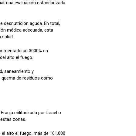
onar una evaluación estandarizada
 desnutrición aguda. En total,
nción médica adecuada, esta
a salud.
a aumentado un 3000% en
el alto el fuego.
ud, saneamiento y
 la quema de residuos como
anja militarizada por Israel o
 estas zonas.
el alto el fuego, más de 161.000