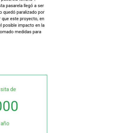
ta pasarela llegó a ser
to quedó paralizado por
r que este proyecto, en
el posible impacto en la
 tomado medidas para
isita de
000
l año