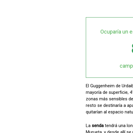
Ocuparía un e
campo
El Guggenheim de Urdai
mayoría de superficie, 4
zonas más sensibles de l
resto se destinaría a a
quitarían al espacio natu
La
senda
tendrá una lon
Murueta, y desde allí se