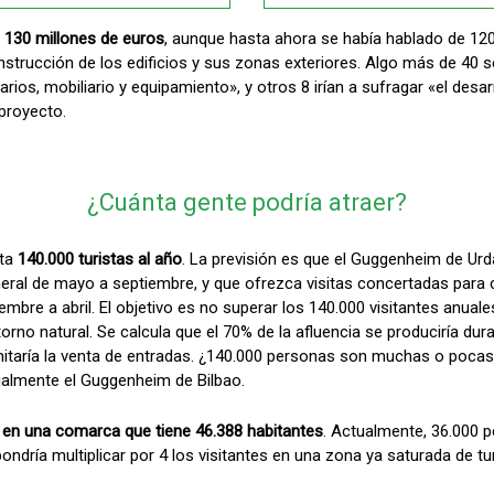
l
130 millones de euros
, aunque hasta ahora se había hablado de 120 
strucción de los edificios y sus zonas exteriores. Algo más de 40 s
rios, mobiliario y equipamiento», y otros 8 irían a sufragar «el desar
 proyecto.
¿Cuánta gente podría atraer?
sta
140.000 turistas al año
. La previsión es que el Guggenheim de Ur
eneral de mayo a septiembre, y que ofrezca visitas concertadas para
mbre a abril. El objetivo es no superar los 140.000 visitantes anuales
orno natural. Se calcula que el 70% de la afluencia se produciría du
imitaría la venta de entradas. ¿140.000 personas son muchas o po
ualmente el Guggenheim de Bilbao.
 en una comarca que tiene 46.388 habitantes
. Actualmente, 36.000 p
ndría multiplicar por 4 los visitantes en una zona ya saturada de tu