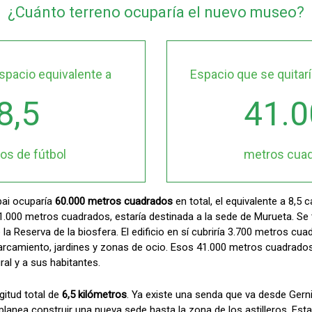
¿Cuánto terreno ocuparía el nuevo museo?
spacio equivalente a
Espacio que se quitarí
8,5
41.0
s de fútbol
metros cua
bai ocuparía
60.000 metros cuadrados
en total, el equivalente a 8,5 
1.000 metros cuadrados, estaría destinada a la sede de Murueta. Se 
a Reserva de la biosfera. El edificio en sí cubriría 3.700 metros cua
parcamiento, jardines y zonas de ocio. Esos 41.000 metros cuadrados
ral y a sus habitantes.
gitud total de
6,5 kilómetros
. Ya existe una senda que va desde Gern
 planea construir una nueva sede hasta la zona de los astilleros. Esta