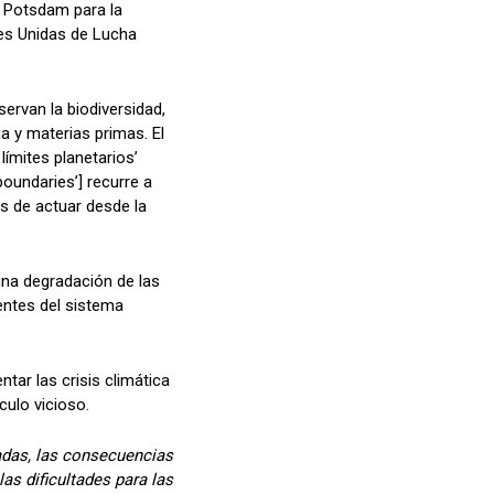
e Potsdam para la
nes Unidas de Lucha
servan la biodiversidad,
 y materias primas. El
límites planetarios’
oundaries’] recurre a
s de actuar desde la
 una degradación de las
entes del sistema
tar las crisis climática
culo vicioso.
adas, las consecuencias
as dificultades para las