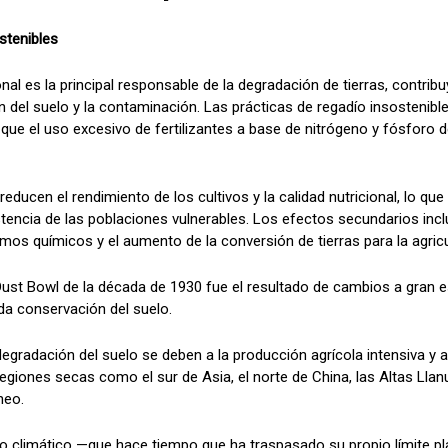
stenibles
nal es la principal responsable de la degradación de tierras, contrib
n del suelo y la contaminación. Las prácticas de regadío insostenib
que el uso excesivo de fertilizantes a base de nitrógeno y fósforo d
ducen el rendimiento de los cultivos y la calidad nutricional, lo qu
tencia de las poblaciones vulnerables. Los efectos secundarios inc
os químicos y el aumento de la conversión de tierras para la agricu
ust Bowl de la década de 1930 fue el resultado de cambios a gran es
da conservación del suelo.
egradación del suelo se deben a la producción agrícola intensiva y 
egiones secas como el sur de Asia, el norte de China, las Altas Lla
neo.
io climático —que hace tiempo que ha traspasado su propio límite pl