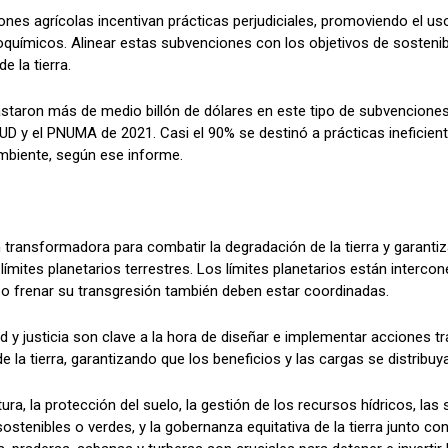
nes agrícolas incentivan prácticas perjudiciales, promoviendo el us
eoquímicos. Alinear estas subvenciones con los objetivos de sosteni
e la tierra.
astaron más de medio billón de dólares en este tipo de subvencione
UD y el PNUMA de 2021. Casi el 90% se destinó a prácticas ineficient
mbiente, según ese informe.
transformadora para combatir la degradación de la tierra y garantiza
límites planetarios terrestres. Los límites planetarios están intercon
r o frenar su transgresión también deben estar coordinadas.
ad y justicia son clave a la hora de diseñar e implementar acciones 
e la tierra, garantizando que los beneficios y las cargas se distribuy
ura, la protección del suelo, la gestión de los recursos hídricos, las 
stenibles o verdes, y la gobernanza equitativa de la tierra junto con