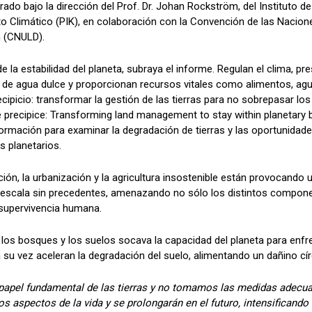
rado bajo la dirección del Prof. Dr. Johan Rockström, del Instituto d
to Climático (PIK), en colaboración con la Convención de las Nacio
n (CNULD).
e la estabilidad del planeta, subraya el informe. Regulan el clima, pre
de agua dulce y proporcionan recursos vitales como alimentos, agua
ecipicio: transformar la gestión de las tierras para no sobrepasar los 
e precipice: Transforming land management to stay within planetary b
ormación para examinar la degradación de tierras y las oportunidade
s planetarios.
ción, la urbanización y la agricultura insostenible están provocando
 escala sin precedentes, amenazando no sólo los distintos compon
a supervivencia humana.
los bosques y los suelos socava la capacidad del planeta para enfren
a su vez aceleran la degradación del suelo, alimentando un dañino cír
papel fundamental de las tierras y no tomamos las medidas adecu
s aspectos de la vida y se prolongarán en el futuro, intensificando l