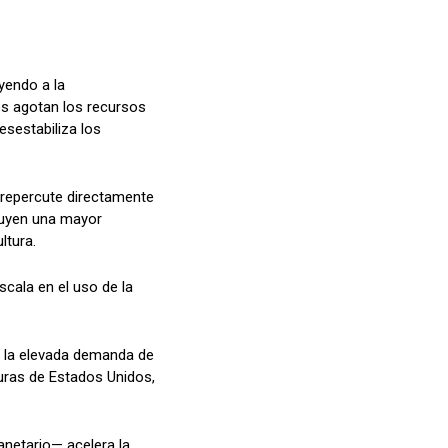
uyendo a la
les agotan los recursos
esestabiliza los
e repercute directamente
luyen una mayor
ltura.
cala en el uso de la
a la elevada demanda de
nuras de Estados Unidos,
anetario— acelera la