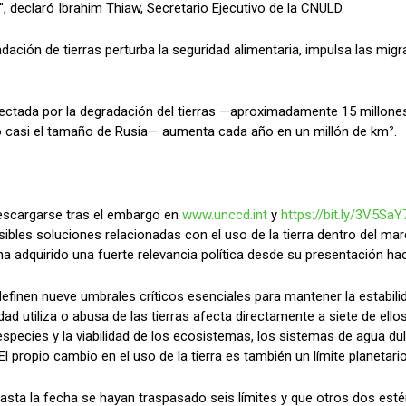
", declaró Ibrahim Thiaw, Secretario Ejecutivo de la CNULD.
radación de tierras perturba la seguridad alimentaria, impulsa las mig
fectada por la degradación del tierras —aproximadamente 15 millon
 o casi el tamaño de Rusia— aumenta cada año en un millón de km².
escargarse tras el embargo en
www.unccd.int
y
https://bit.ly/3V5SaY
les soluciones relacionadas con el uso de la tierra dentro del marc
 ha adquirido una fuerte relevancia política desde su presentación ha
definen nueve umbrales críticos esenciales para mantener la estabilid
d utiliza o abusa de las tierras afecta directamente a siete de ell
 especies y la viabilidad de los ecosistemas, los sistemas de agua dul
El propio cambio en el uso de la tierra es también un límite planetario
asta la fecha se hayan traspasado seis límites y que otros dos est