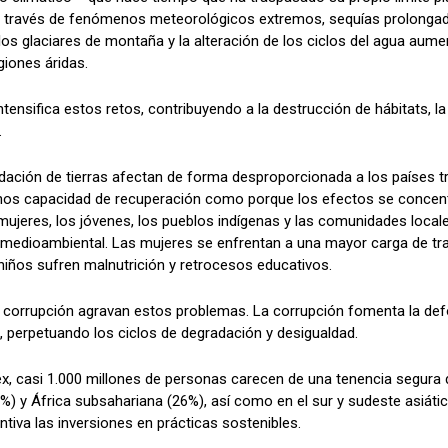
 a través de fenómenos meteorológicos extremos, sequías prolonga
 los glaciares de montaña y la alteración de los ciclos del agua aumen
giones áridas.
ntensifica estos retos, contribuyendo a la destrucción de hábitats, l
.
dación de tierras afectan de forma desproporcionada a los países tro
nos capacidad de recuperación como porque los efectos se concent
 mujeres, los jóvenes, los pueblos indígenas y las comunidades locale
o medioambiental. Las mujeres se enfrentan a una mayor carga de tra
niños sufren malnutrición y retrocesos educativos.
a corrupción agravan estos problemas. La corrupción fomenta la defor
, perpetuando los ciclos de degradación y desigualdad.
dex, casi 1.000 millones de personas carecen de una tenencia segura d
8%) y África subsahariana (26%), así como en el sur y sudeste asiátic
entiva las inversiones en prácticas sostenibles.