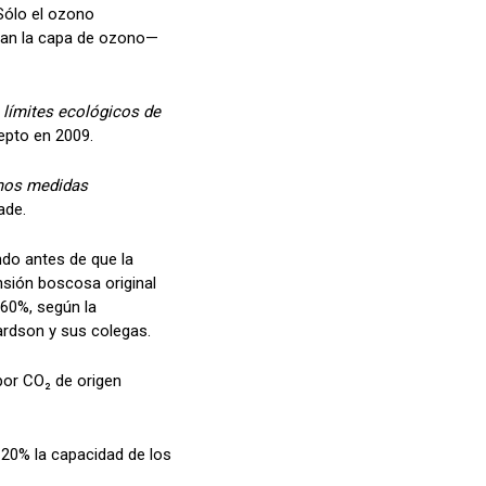
Sólo el ozono
otan la capa de ozono—
 límites ecológicos de
epto en 2009.
amos medidas
ade.
undo antes de que la
sión boscosa original
 60%, según la
hardson y sus colegas.
por CO₂ de origen
 20% la capacidad de los