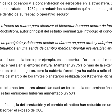
ión de los océanos y la concentración de aerosoles en la atmósfera. 
de un tratado de 1989 para reducir las sustancias químicas que ag
 dentro de su "espacio operativo seguro".
s ofrecen un marco para alcanzar el bienestar humano dentro de los
Rockström, autor principal del estudio seminal que introdujo el conc
un precipicio y debemos decidir si damos un paso atrás y adopt
tinuamos en una senda de cambio medioambiental irreversible"
, añ
ara el uso de la tierra, por ejemplo, es la cobertura forestal en el m
ce mella en el entorno natural. Mantener un 75% o más de la exten
nos límites seguros, pero la cubierta forestal ya ha caído a sólo el
te del marco de los límites planetarios realizada por Katherine Ric
osistemas terrestres absorbían casi un tercio de la contaminación 
 estas emisiones hubieran aumentado un 50%.
ma década, la deforestación y el cambio climático han reducido en un
absorber el exceso de CO₂.