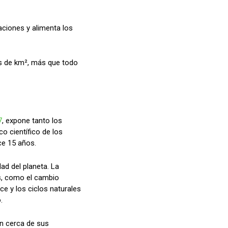
raciones y alimenta los
es de km², más que todo
7
, expone tanto los
o científico de los
ce 15 años.
ad del planeta. La
os, como el cambio
ce y los ciclos naturales
.
én cerca de sus