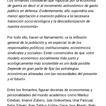
Los firmantes consideran que
«apostar por la economía
de guerra es decir sí al incremento astronómico de gasto
público en defensa. Evidentemente, ello supondría una
menor aportación e inversión pública a la necesaria
transición socio-ecológica y la descarbonización de
nuestra economía»
.
Por todo ello, hacen un llamamiento
«a la reflexión
general de la población y, en especial, la de los
responsables políticos, institucionales, económicos,
sindicales y sociales»
. Están convencidos de que
«otro
modelo económico socialmente más justo y
ecológicamente más sostenible es sin duda posible.
Depende en gran parte de fijar las estrategias
económicas alineadas con las necesidades del presente
y el futuro».
Entre los firmantes, figuran decenas de economistas y
personalidades del mundo académico como Mariluz
Esteban, Imanol Zubero, Jule Goikoetxea, Unai Pascual,
Patxi Zabalo, Iban Zaldua, Estitxu Garai, Igor Ahedo, Iñaki