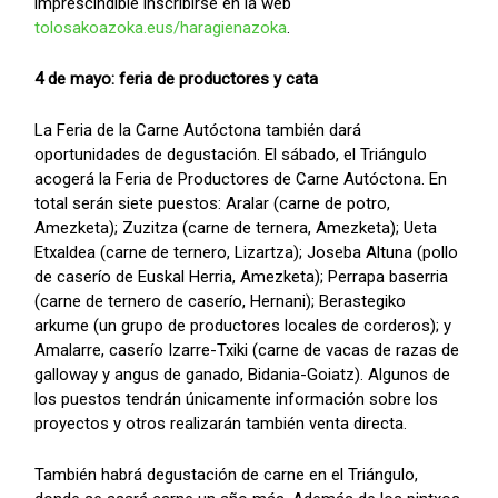
imprescindible inscribirse en la web
tolosakoazoka.eus/haragienazoka
.
4 de mayo: feria de productores y cata
La Feria de la Carne Autóctona también dará
oportunidades de degustación. El sábado, el Triángulo
acogerá la Feria de Productores de Carne Autóctona. En
total serán siete puestos: Aralar (carne de potro,
Amezketa); Zuzitza (carne de ternera, Amezketa); Ueta
Etxaldea (carne de ternero, Lizartza); Joseba Altuna (pollo
de caserío de Euskal Herria, Amezketa); Perrapa baserria
(carne de ternero de caserío, Hernani); Berastegiko
arkume (un grupo de productores locales de corderos); y
Amalarre, caserío Izarre-Txiki (carne de vacas de razas de
galloway y angus de ganado, Bidania-Goiatz). Algunos de
los puestos tendrán únicamente información sobre los
proyectos y otros realizarán también venta directa.
También habrá degustación de carne en el Triángulo,