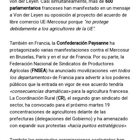
von der Leyen. Casi simultáneamente, más de
600
parlamentarios
franceses han manifestado en un mensaje
a Von der Leyen su oposición al proyecto del acuerdo de
libre comercio UE-Mercosur porque
"no protege
debidamente a los agricultores de la UE"
.
También en Francia, la
Confederación Paysanne
ha
protagonizado varias manifestaciones contra el Mercosur
en Bruselas, París y en el sur de Francia. Por su parte, la
Federación Nacional de Sindicatos de Productores
Agrícolas (
FNSEA
) ha anunciado movilizaciones
«en todos
los departamentos»
de Francia para advertir a los poderes
públicos que la entrada en vigor de ese acuerdo tendría
«consecuencias dramáticas»
para la agricultura francesa.
La Coordinación Rural (
CR
), el segundo gran sindicato del
sector, ha convocado para el próximo martes 19
concentraciones de agricultores delante de las
prefecturas (delegaciones del Gobierno) y ha amenazado
con expandir sus protestas
«hacia puntos estratégicos»
.
También las principales organizaciones ecologistas han