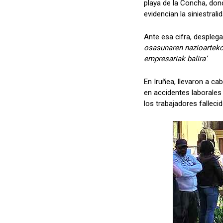
playa de la Concha, do
evidencian la siniestrali
Ante esa cifra, desplega
osasunaren nazioarteko 
empresariak balira’
.
En Iruñea, llevaron a c
en accidentes laborales 
los trabajadores falleci