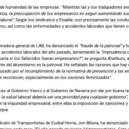
a de humanidad de las empresas:
“Mientras las y los trabajadores e
mos, la preocupación de los empresarios es seguir aumentando sus 
laboral"
. Según los sindicatos y Etxalde, son precisamente las cond
smo, así como las enfermedades y accidentes laborales que tienen 
inadora general de LAB, ha denunciado el
“fraude de la patronal”
y h
0 accidentes laborales del año pasado, lamentando la
“imprudencia c
aría si los fallecidos fueran empresarios?”
, se pregunta Aranburu, 
ante del absentismo es la patronal. Ha señalado las razones que hay 
usado por el incumplimiento de la normativa de prevención y las e
e reconocen, especialmente en los sectores feminizados”
.
icas al Gobierno Vasco y al Gobierno de Navarra por dar por buena la 
 la salud laboral debería ser una prioridad para cualquier gobierno”
,
 la impunidad empresarial, entre ellas la imposición de sanciones y 
opia.
dicato de Transportistas de Euskal Herria, Jon Altuna, ha denunciado 