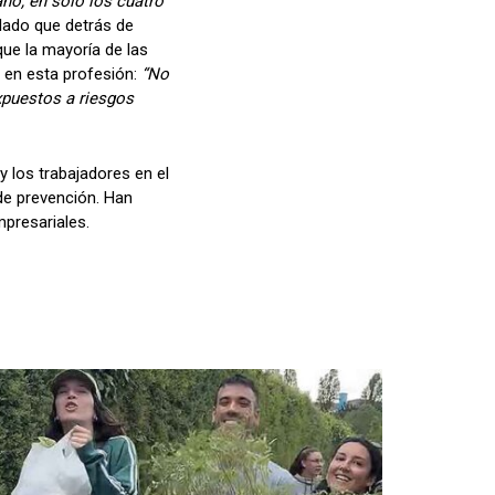
ño, en solo los cuatro
lado que detrás de
ue la mayoría de las
s en esta profesión:
“No
xpuestos a riesgos
y los trabajadores en el
 de prevención. Han
mpresariales.