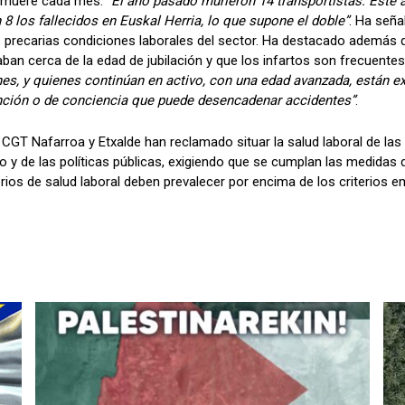
a muere cada mes:
“El año pasado murieron 14 transportistas. Este a
8 los fallecidos en Euskal Herria, lo que supone el doble”
. Ha seña
 precarias condiciones laborales del sector. Ha destacado además q
ban cerca de la edad de jubilación y que los infartos son frecuente
nes, y quienes continúan en activo, con una edad avanzada, están e
nción o de conciencia que puede desencadenar accidentes”
.
 CGT Nafarroa y Etxalde han reclamado situar la salud laboral de las 
co y de las políticas públicas, exigiendo que se cumplan las medidas
terios de salud laboral deben prevalecer por encima de los criterios e