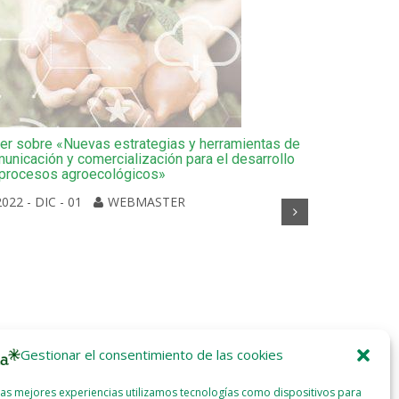
ler sobre «Nuevas estrategias y herramientas de
unicación y comercialización para el desarrollo
procesos agroecológicos»
2022 - DIC - 01
WEBMASTER
Etxaldeko E
mujeres base
2018 - SEP
Gestionar el consentimiento de las cookies
las mejores experiencias utilizamos tecnologías como dispositivos para