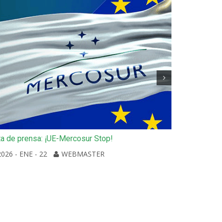
a de prensa: ¡UE-Mercosur Stop!
Etxalde 90 
2026 - ENE - 22
WEBMASTER
2025 - DIC